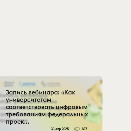
Запись вебинара: «Как
университетам
соответствовать цифровым
требованиям федеральных
проек...
30 Апр 2025
837