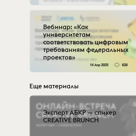
Вебинар: «Как
университетам
соответствовать цифровым
требованиям федеральных
проектов»
14 Апр 2025
628
Еще материалы
Эксперт АБКР — спикер
CREATIVE BRUNCH