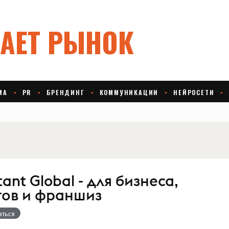
ant Global - для бизнеса,
тов и франшиз
аться