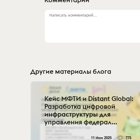
Написать комментарий...
Другие материалы блога
Кейс МФТИ и Distant Global:
Разработка цифровой
инфраструктуры для
управления федерал...
11 Июн 2025
775