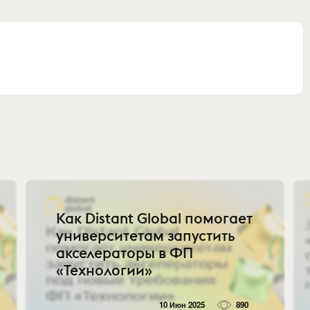
Как Distant Global помогает
университетам запустить
акселераторы в ФП
«Технологии»
10 Июн 2025
890