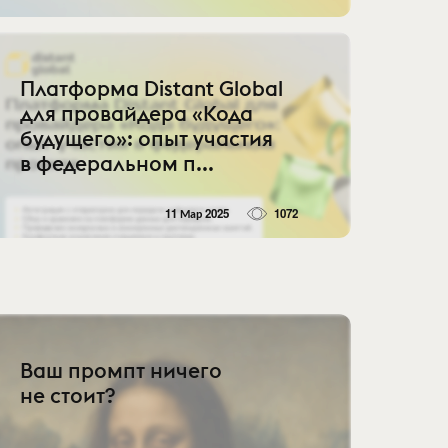
Платформа Distant Global
для провайдера «Кода
будущего»: опыт участия
в федеральном п...
11 Мар 2025
1072
Ваш промпт ничего
не стоит?