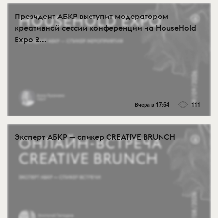
Президент АБКР выступит модератором
креативной сессии конференции на HouseHold
Expo 2...
Вчера в 17:54
111
Эксперт АБКР — спикер CREATIVE BRUNCH