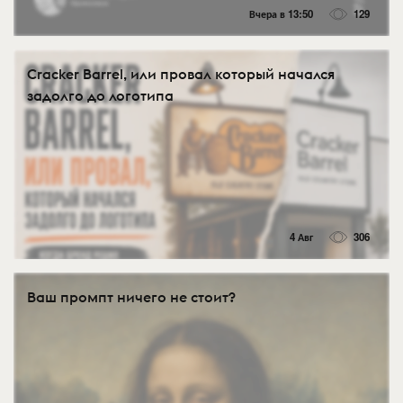
Вчера в 13:50
129
Cracker Barrel, или провал который начался
задолго до логотипа
4 Авг
306
Ваш промпт ничего не стоит?