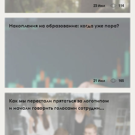
23 Июл
114
Накопления на образование: когда уже пора?
21 Июл
165
Как мы перестали прятаться за логотипом
и начали говорить голосами сотрудни...