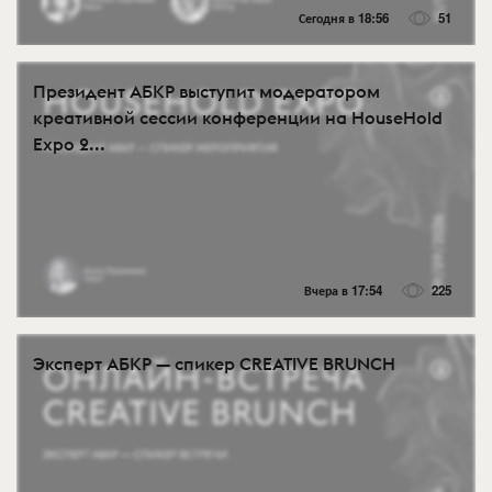
Сегодня в 18:56
51
Президент АБКР выступит модератором
креативной сессии конференции на HouseHold
Expo 2...
Вчера в 17:54
225
Эксперт АБКР — спикер CREATIVE BRUNCH