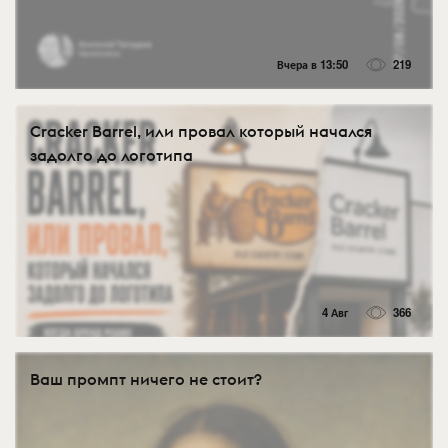
Вчера в 13:50
219
Cracker Barrel, или провал который начался
задолго до логотипа
4 Авг
366
Ваш промпт ничего не стоит?