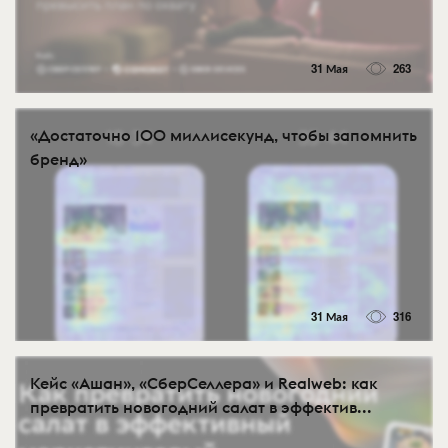
31 Мая
263
«Достаточно 100 миллисекунд, чтобы запомнить
бренд»
31 Мая
316
Кейс «Ашан», «СберСеллера» и Realweb: как
превратить новогодний салат в эффектив...