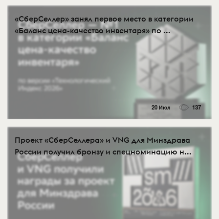
«СберСеллер» занял первое место в категории
«Баланс цена-качество инвентаря» по ...
20 Июл
137
Проект «СберСеллера» и VNG для Минздрава
России получил бронзу и спецноминацию н...