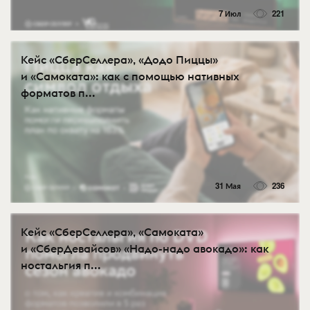
7 Июл
221
Кейс «СберСеллера», «Додо Пиццы»
и «Самоката»: как с помощью нативных
форматов п...
31 Мая
236
Кейс «СберСеллера», «Самоката»
и «СберДевайсов» «Надо-надо авокадо»: как
ностальгия п...