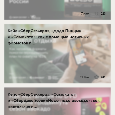
7 Июл
223
Кейс «СберСеллера», «Додо Пиццы»
и «Самоката»: как с помощью нативных
форматов п...
31 Мая
241
Кейс «СберСеллера», «Самоката»
и «СберДевайсов» «Надо-надо авокадо»: как
ностальгия п...