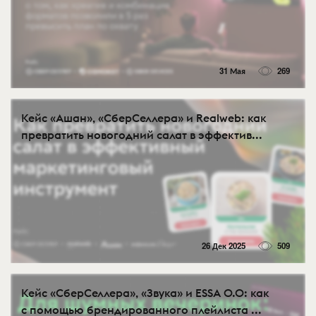
31 Мая
269
Кейс «Ашан», «СберСеллера» и Realweb: как
превратить новогодний салат в эффектив...
26 Дек 2025
509
Кейс «СберСеллера», «Звука» и ESSA 0.0: как
с помощью брендированного плейлиста ...