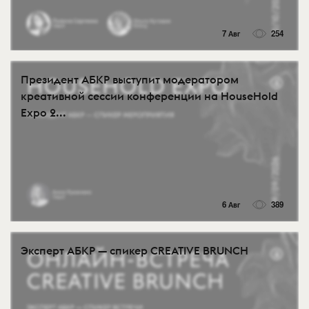
7 Авг
254
Президент АБКР выступит модератором
креативной сессии конференции на HouseHold
Expo 2...
6 Авг
389
Эксперт АБКР — спикер CREATIVE BRUNCH