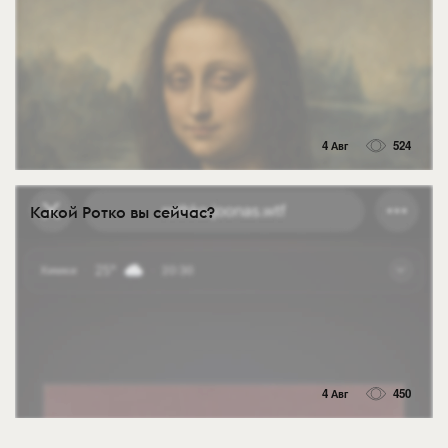
4 Авг
524
Какой Ротко вы сейчас?
4 Авг
450