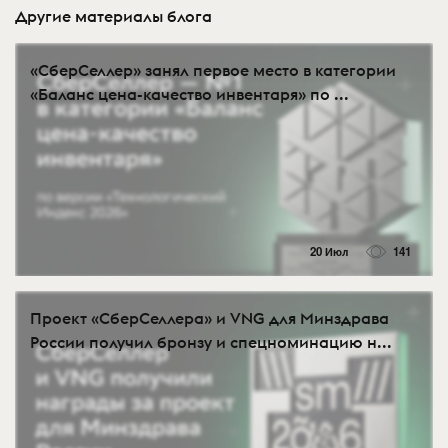
Другие материалы блога
«СберСеллер» занял первое место в категории
«Баланс цена-качество инвентаря» по ...
20 Июл
141
Проект «СберСеллера» и VNG для Минздрава
России получил бронзу и спецноминацию н...