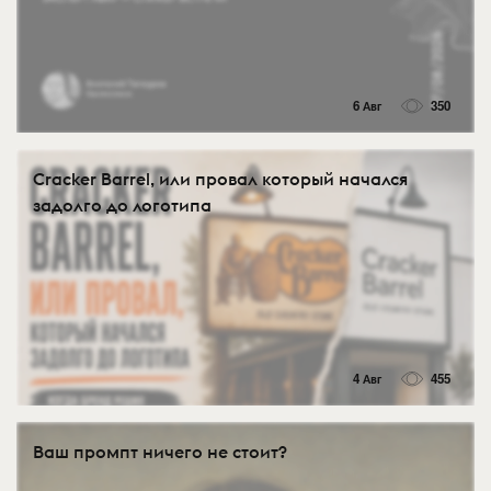
6 Авг
350
Cracker Barrel, или провал который начался
задолго до логотипа
4 Авг
455
Ваш промпт ничего не стоит?