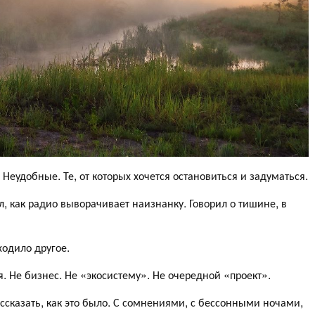
. Неудобные. Те, от которых хочется остановиться и задуматься.
л, как радио выворачивает наизнанку. Говорил о тишине, в
одило другое.
я. Не бизнес. Не «экосистему». Не очередной «проект».
рассказать, как это было. С сомнениями, с бессонными ночами,