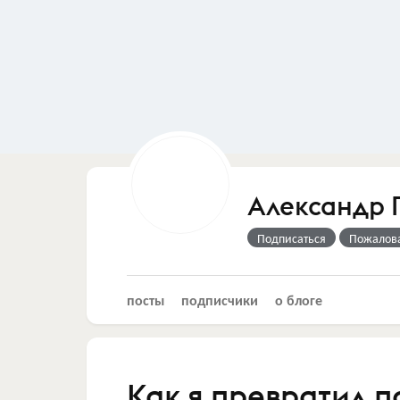
Александр 
Подписаться
Пожалов
посты
подписчики
о блоге
Как я превратил п