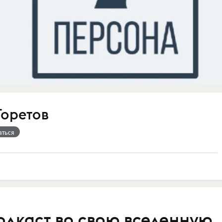
Горетов
аться
одкаст во свою вселенную