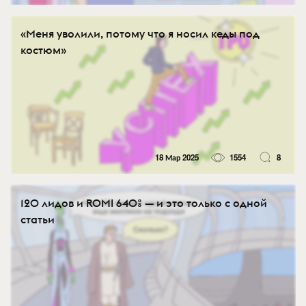
«Меня уволили, потому что я носил кеды под
костюм»
18 Мар 2025
1554
8
120 лидов и ROMI 640% — и это только с одной
статьи