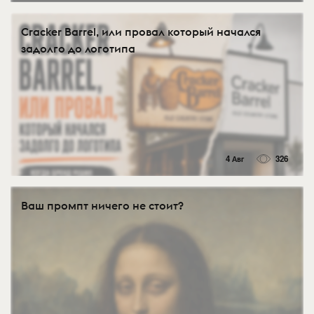
Cracker Barrel, или провал который начался
задолго до логотипа
4 Авг
326
Ваш промпт ничего не стоит?