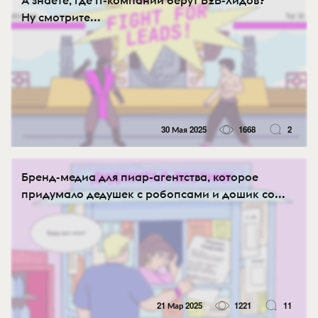
А знаете, где IT-компании берут B2B-лидов?
Ну смотрите...
30 Мая 2025
1668
2
Бренд-медиа для пиар-агентства, которое
придумало дедушек с робопсами и дошик со...
21 Мар 2025
1221
11