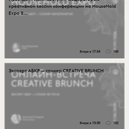
креативной сессии конференции на HouseHold
Expo 2...
Вчера в 17:54
180
Эксперт АБКР — спикер CREATIVE BRUNCH
Вчера в 13:50
182