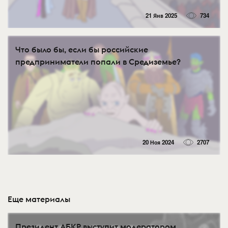
21 Янв 2025
734
Что было бы, если бы российские
предприниматели попали в Средиземье?
20 Ноя 2024
2707
Еще материалы
Президент АБКР выступит модератором