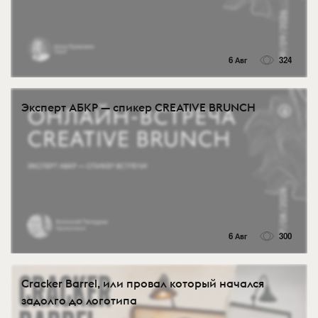
6 Авг
324
Эксперт АБКР — спикер CREATIVE BRUNCH
6 Авг
300
Cracker Barrel, или провал который начался
задолго до логотипа