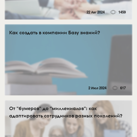
22 Авг 2024
1459
Как создать в компании Базу знаний?
2 Июл 2024
617
От "бумеров" до "миллениалов": как
адаптировать сотрудников разных поколений?