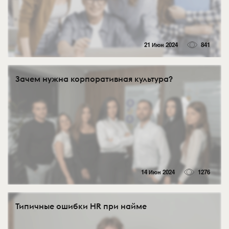
21 Июн 2024
841
Зачем нужна корпоративная культура?
14 Июн 2024
1276
Типичные ошибки HR при найме