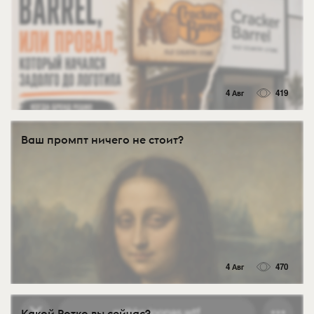
4 Авг
419
Ваш промпт ничего не стоит?
4 Авг
470
Какой Ротко вы сейчас?