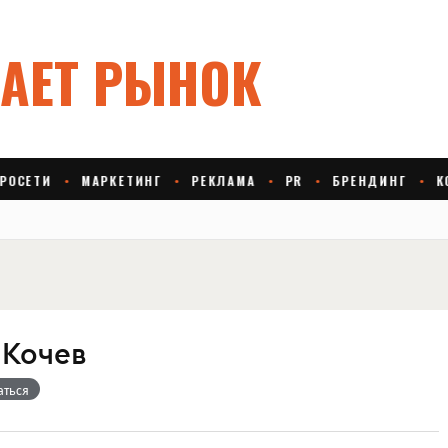
 Кочев
аться