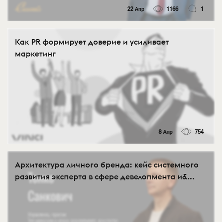
22 Апр
1166
1
Как PR формирует доверие и усиливает
маркетинг
8 Апр
754
Архитектура личного бренда: кейс системного
развития эксперта в сфере девелопмента и&...