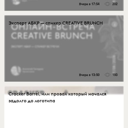
Вчера в 17:54
202
Эксперт АБКР — спикер CREATIVE BRUNCH
Вчера в 13:50
193
Cracker Barrel, или провал который начался
задолго до логотипа