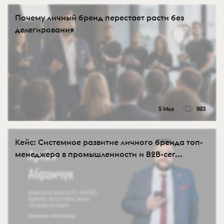
Почему личный бренд перестает расти без
делегирования
5 Мая
983
Кейс: Системное развитие личного бренда топ-
менеджера в промышленности и B2B-сег...