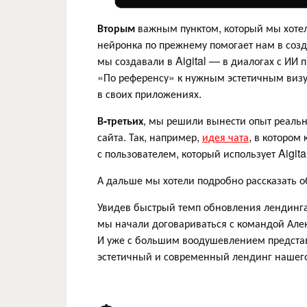
Вторым
важным пунктом, который мы хотел
нейронка по прежнему помогает нам в созда
мы создавали в Aigital — в диалогах с ИИ
«По референсу» к нужным эстетичным визу
в своих приложениях.
В-третьих
, мы решили вынести опыт реальны
сайта. Так, например,
идея чата
, в котором
с пользователем, который использует Aigita
А дальше мы хотели подробно рассказать о
Увидев быстрый темп обновления лендинга
мы начали договариваться с командой Алекс
И уже с большим воодушевлением представл
эстетичный и современный лендинг нашего