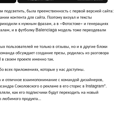
и подсветить, была преемственность с первой версией сайта:
нии контента для сайта. Поэтому визуал и тексты
 приходили к нужным фразам, а в «Фотостоке» и генерациях
алам, и в футболку Balenciaga модель тоже переодевали
х пользователей не только в отзывы, но и в другие блоки
 команда обсуждает создание презы, родилась из разговора
l в своем проекте именно так.
бо всех приложениях, которые у нас доступны.
 и отличное взаимопонимание с командой дизайнеров,
андра Соколовского о рекламе в его сторис в Instagram*.
яли, как его подписчики будут переходить на новый
 любимого продукта...