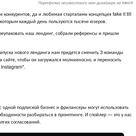
Портфолио неизвестного нам дизайнера на kwork
е конкурентов, да и любимая стартапами концепция fake it till
, которым каждый день пользуются тысячи юзеров.
реупаковать наш лендинг, собрали референсы и пришли
запуска нового лендинга нам придется сменить 3 команды
а сайте, чтобы он загружался молниеносно, и переносить
 Instagram*.
 с одной подпиской бизнес и фрилансеры могут использовать
обходимости разбираться в промптинге. И спойлер — это у нас
лгих согласований.