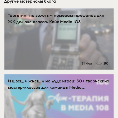
Другие материалы блога
Таргетинг по золотым номерам телефонов для
ЖК делюкс-класса. Кейс Media 108
31 Июл
200
И швец, и жнец, и на дуде игрец: 30+ творческих
мастер-классов для команды Media...