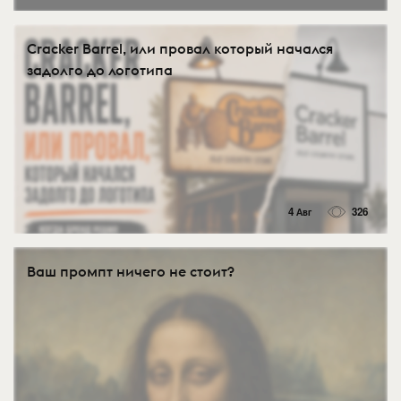
Cracker Barrel, или провал который начался
задолго до логотипа
4 Авг
326
Ваш промпт ничего не стоит?