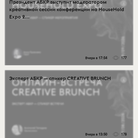
Президент АБКР выступит модератором
креативной сессии конференции на HouseHold
Expo 2...
Вчера в 17:54
177
Эксперт АБКР — спикер CREATIVE BRUNCH
Вчера в 13:50
178