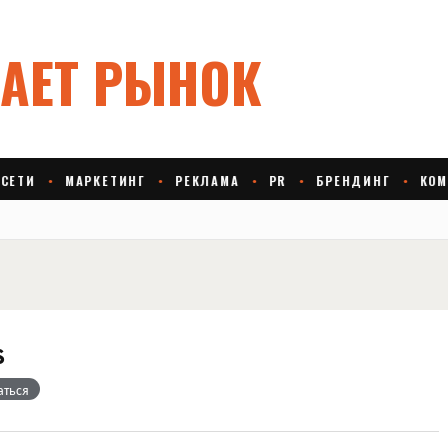
s
аться