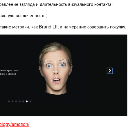
вление взгляда и длительность визуального контакта;
альную вовлеченность;
 такие метрики, как Brand Lift и намерение совершить покупку.
ology/emotion/