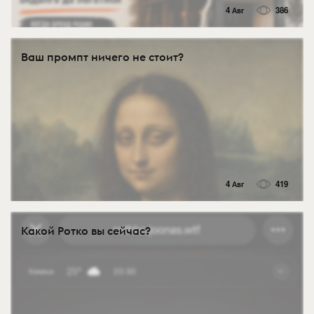
4 Авг
386
Ваш промпт ничего не стоит?
4 Авг
419
Какой Ротко вы сейчас?