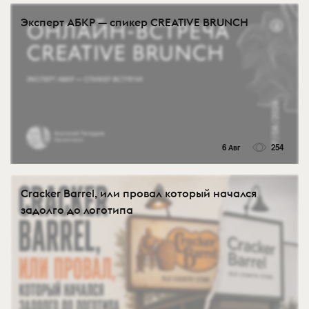
Эксперт АБКР — спикер CREATIVE BRUNCH
6 Авг
254
Cracker Barrel, или провал который начался
задолго до логотипа