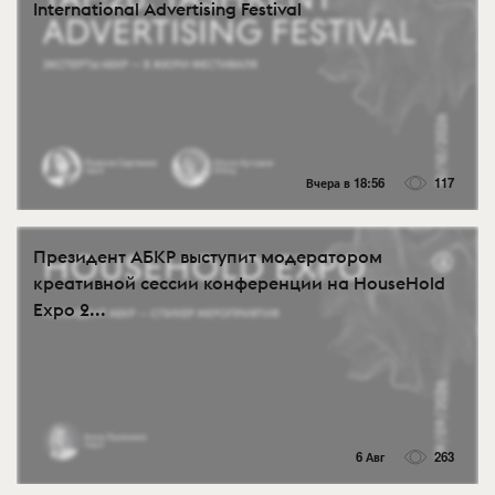
International Advertising Festival
Вчера в 18:56
117
Президент АБКР выступит модератором
креативной сессии конференции на HouseHold
Expo 2...
6 Авг
263