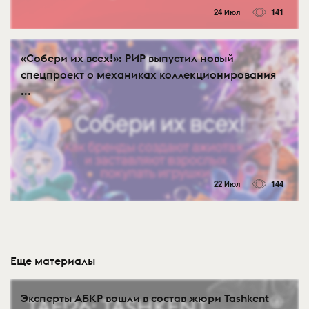
24 Июл
141
«Собери их всех!»: РИР выпустил новый
спецпроект о механиках коллекционирования
...
22 Июл
144
Еще материалы
Эксперты АБКР вошли в состав жюри Tashkent