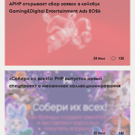
АРИР открывает сбор заявок в кейсбук
Gaming&Digital Entertainment Ads 2026
24 Июл
135
«Собери их всех!»: РИР выпустил новый
спецпроект о механиках коллекционирования
...
22 Июл
142