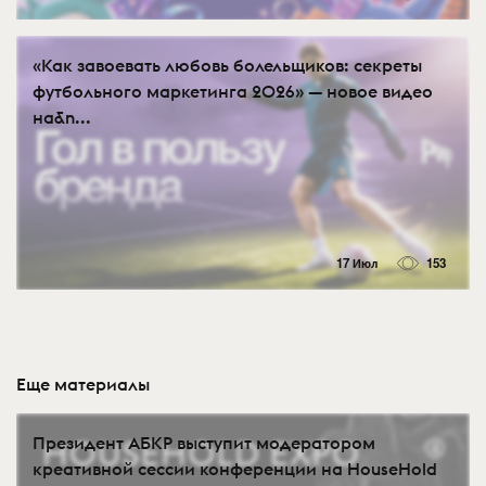
«Как завоевать любовь болельщиков: секреты
футбольного маркетинга 2026» — новое видео
на&n...
17 Июл
153
Еще материалы
Президент АБКР выступит модератором
креативной сессии конференции на HouseHold