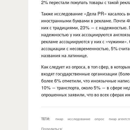
2% перестали покупать товары с такой рекл
Также исследование «Дела PR» касалось в
иностранными буквами в рекламе. Почти 4
них с традициями, 23% ― с надежностью. П
надежностью у них ассоциируются англоязы
рекламе ассоциируются у них с «чужими». 
ассоциации с несовременностью, 5% считаю
названия на латинице.
Как следует из опроса, в топ сфер, в кото
входят государственные организации (боле
более 6% отметили, что иноязычные написа
10% ― транспорта, около 5% ― в сфере не
опрошенных заявили, что во всех сферах и
ТЕГИ:
пиар
исследование
опрос
пиар агентст
Поделиться: