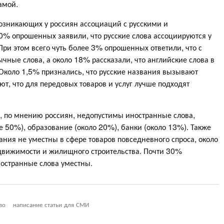
амой.
озникающих у россиян ассоциаций с русскими и
0% опрошенных заявили, что русские слова ассоциируются у
ри этом всего чуть более 3% опрошенных ответили, что с
чные слова, а около 18% рассказали, что английские слова в
Около 1,5% признались, что русские названия вызывают
т, что для передовых товаров и услуг лучше подходят
рых, по мнению россиян, недопустимы иностранные слова,
е 50%), образование (около 20%), банки (около 13%). Также
ния не уместны в сфере товаров повседневного спроса, около
движимости и жилищного строительства. Почти 30%
ностранные слова уместны.
во
написание статьи для СМИ