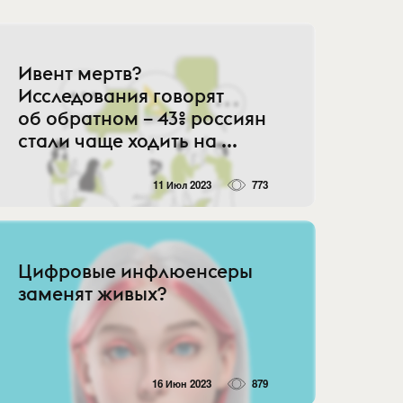
Ивент мертв?
Исследования говорят
об обратном – 43% россиян
стали чаще ходить на ...
11 Июл 2023
773
Цифровые инфлюенсеры
заменят живых?
16 Июн 2023
879