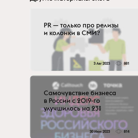
PR — только про релизы
и колонки в СМИ?
3 Авг 2023
881
Самочувствие бизнеса
в России с 2019-го
улучшилось на 23%
30 Июн 2023
814