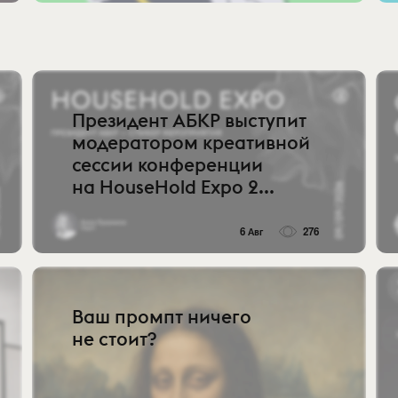
Президент АБКР выступит
модератором креативной
сессии конференции
на HouseHold Expo 2...
6 Авг
276
Ваш промпт ничего
не стоит?