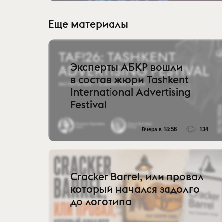
Еще материалы
Эксперты АБКР вошли
в состав жюри Tashkent
International Advertising
Festival
Вчера в 18:56
134
Cracker Barrel, или провал
который начался задолго
до логотипа