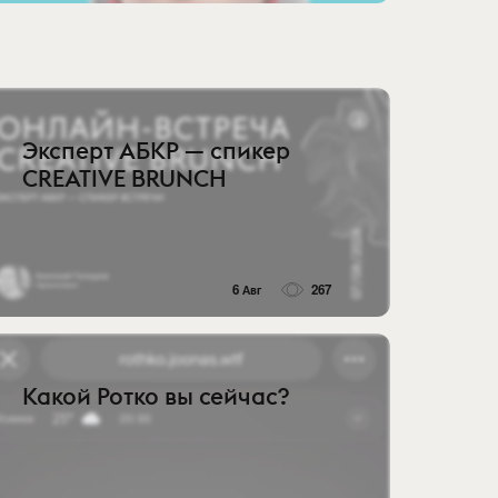
Эксперт АБКР — спикер
CREATIVE BRUNCH
6 Авг
267
Какой Ротко вы сейчас?