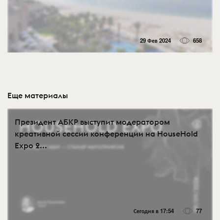
29 Фев 2024
658
Еще материалы
Президент АБКР выступит модератором
креативной сессии конференции на HouseHold
Expo 2...
Сегодня в 17:54
77