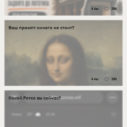
4 Авг
294
Ваш промпт ничего не стоит?
4 Авг
330
Какой Ротко вы сейчас?