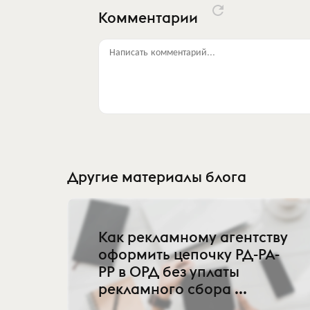
Комментарии
Написать комментарий...
Другие материалы блога
Как рекламному агентству
оформить цепочку РД-РА-
РР в ОРД без уплаты
рекламного сбора ...