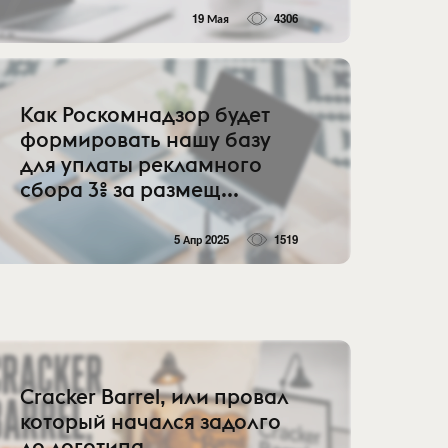
19 Мая
4306
Как Роскомнадзор будет
формировать нашу базу
для уплаты рекламного
сбора 3% за размещ...
5 Апр 2025
1519
Cracker Barrel, или провал
который начался задолго
до логотипа