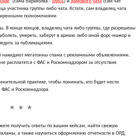
ское
" (сама барахолка -
здесь
) и
домового чата
(сам чат
ица участника группы либо чата. Кстати, сам владелец чата
асширенными полномочиями
ы. В конце концов, владелец чата либо группы, где разрешены
аболеть, умереть, заберут в армию либо иной форс-мажор и
ледить за публикациями.
ики накидают мегатонны спама с рекламными объявлениями.
не расплатятся с ФАС и Роскомнадзором за отсутствие
нительной практике, чтобы понимать, кто будет нести
х ФАС и Роскомнадзора
жете получить ответы по вашим кейсам, найти свежую
кламы, а также научиться оформлению отчетности в ОРД,