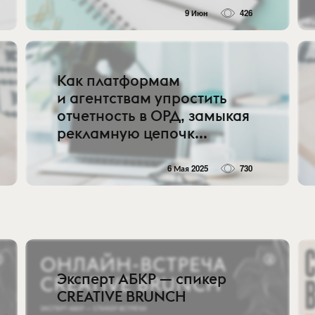
9 Июн
426
Как платформам
и агентствам упростить
отчетность в ОРД, замыкая
рекламную цепочк...
6 Мая 2025
730
Эксперт АБКР — спикер
CREATIVE BRUNCH