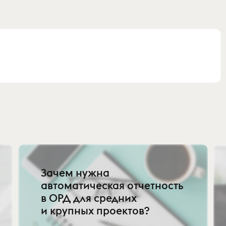
Зачем нужна
автоматическая отчетность
в ОРД для средних
и крупных проектов?