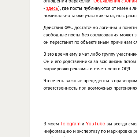
отношении барахолки "
Объявления с.Алтай
-
здесь
), где посты публикуются от имени л
номинально также участник чата, но с р
Действия ФАС достаточно логичны и понятн
свободные посты без согласования может з
он перестанет по объективным причинам с
В это время ему в чат либо группу участн
Он и его родственники за всю жизнь потом 
маркировки рекламы и отчетности в ОРД.
Это очень важные прецеденты в правоприме
ответственность при возможных претензия
В моем
Telegram
и
YouTube
вы всегда смо
информацию и экспертизу по маркировке ре