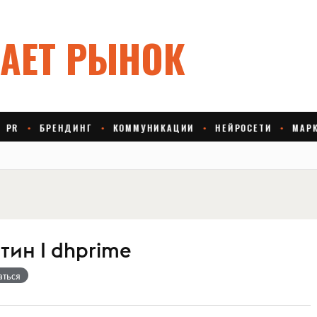
ин I dhprime
аться