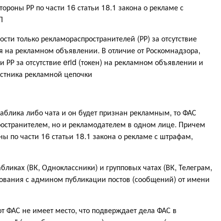
тороны РР по части 16 статьи 18.1 закона о рекламе с
П
ости только рекламораспространителей (РР) за отсутствие
я на рекламном объявлении. В отличие от Роскомнадзора,
и РР за отсутствие erid (токен) на рекламном объявлении и
частника рекламной цепочки
паблика либо чата и он будет признан рекламным, то ФАС
ространителем, но и рекламодателем в одном лице. Причем
ны по части 16 статьи 18.1 закона о рекламе с штрафам,
абликах (ВК, Одноклассники) и групповых чатах (ВК, Телеграм,
сования с админом публикации постов (сообщений) от имени
от ФАС не имеет место, что подверждает дела ФАС в