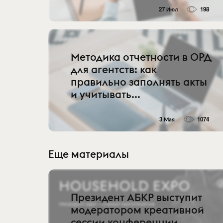
27 Июл
198
Методика отчетности в ОРД
для агентств: как
правильно заполнять акты
и учитывать...
3 Мая
1074
Еще материалы
Президент АБКР выступит
модератором креативной
сессии конференции