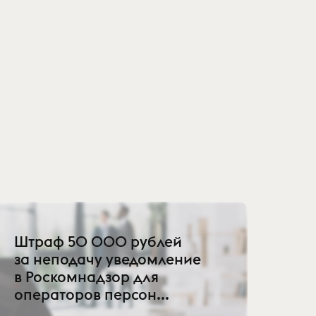
Штраф 50 000 рублей
за неподачу уведомление
в Роскомнадзор для
операторов персон...