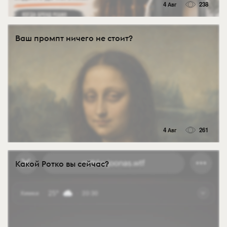
4 Авг
238
Ваш промпт ничего не стоит?
4 Авг
261
Какой Ротко вы сейчас?