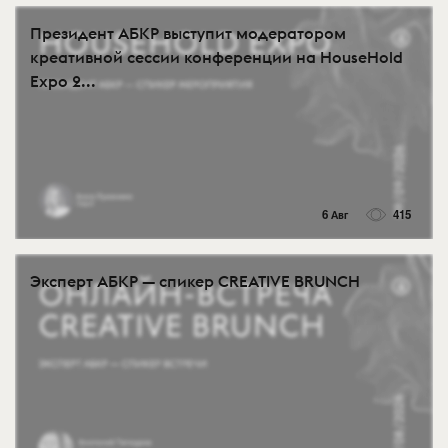
Президент АБКР выступит модератором
креативной сессии конференции на HouseHold
Expo 2...
6 Авг
415
Эксперт АБКР — спикер CREATIVE BRUNCH