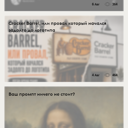
6 Авг
364
Cracker Barrel, или провал который начался
задолго до логотипа
4 Авг
464
Ваш промпт ничего не стоит?