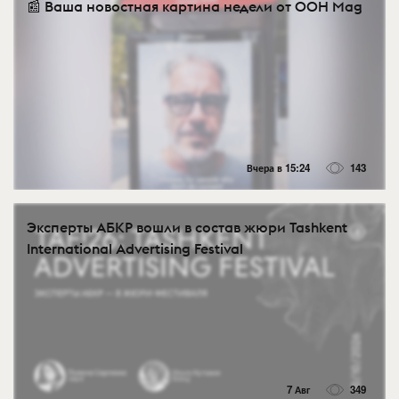
📰 Ваша новостная картина недели от OOH Mag
Вчера в 15:24
143
Эксперты АБКР вошли в состав жюри Tashkent
International Advertising Festival
7 Авг
349