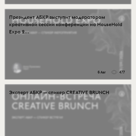
Президент АБКР выступит модератором
креативной сессии конференции на HouseHold
Expo 2...
6 Авг
477
Эксперт АБКР — спикер CREATIVE BRUNCH