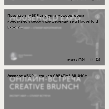
Президент АБКР выступит модератором
креативной сессии конференции на HouseHold
Expo 2...
Вчера в 17:54
226
Эксперт АБКР — спикер CREATIVE BRUNCH