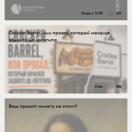
Вчера в 13:50
220
Cracker Barrel, или провал который начался
задолго до логотипа
4 Авг
368
Ваш промпт ничего не стоит?