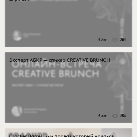
6 Авг
264
Эксперт АБКР — спикер CREATIVE BRUNCH
6 Авг
254
Cracker Barrel, или провал который начался