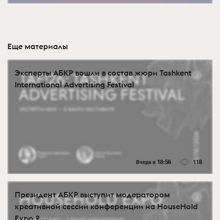
Еще материалы
Эксперты АБКР вошли в состав жюри Tashkent
International Advertising Festival
Вчера в 18:56
118
Президент АБКР выступит модератором
креативной сессии конференции на HouseHold
Expo 2...