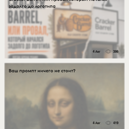
задолго до логотипа
4 Авг
386
Ваш промпт ничего не стоит?
4 Авг
419