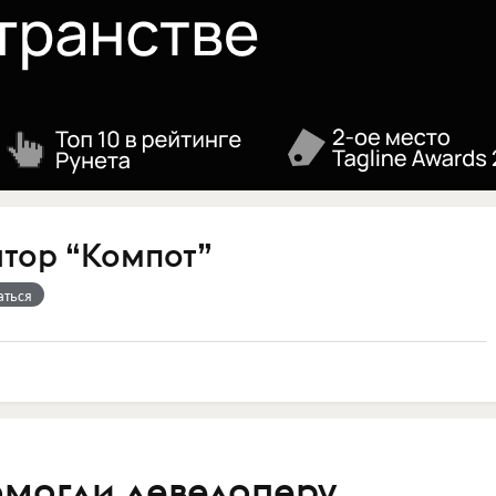
атор “Компот”
аться
омогли девелоперу