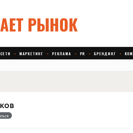
ков
аться