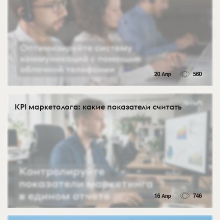
20 Апр
560
KPI маркетолога: какие показатели считать
16 Апр
746