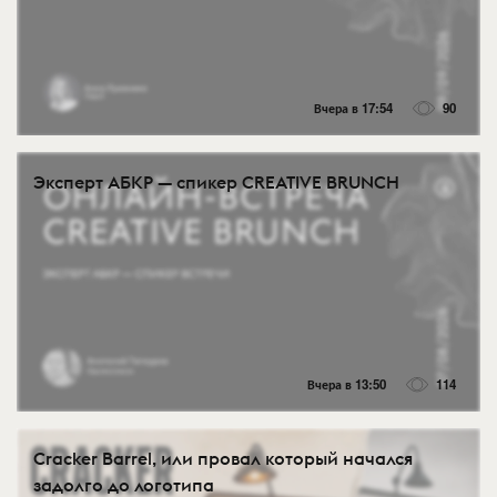
Вчера в 17:54
90
Эксперт АБКР — спикер CREATIVE BRUNCH
Вчера в 13:50
114
Cracker Barrel, или провал который начался
задолго до логотипа