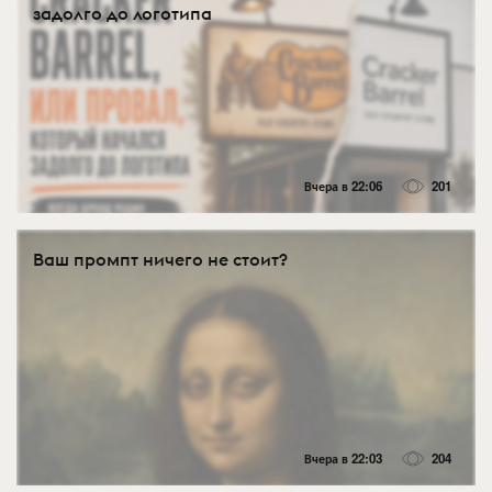
задолго до логотипа
Вчера в 22:06
201
Ваш промпт ничего не стоит?
Вчера в 22:03
204