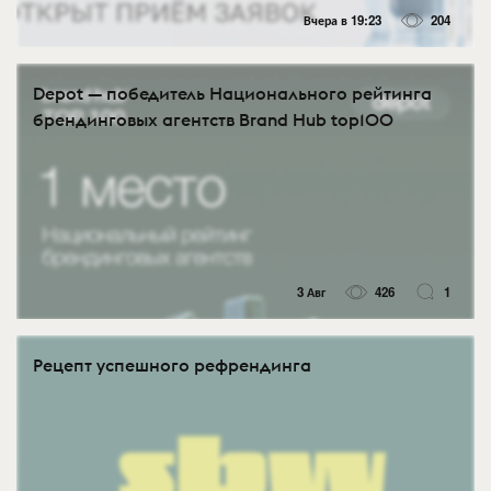
Вчера в 19:23
204
Depot — победитель Национального рейтинга
брендинговых агентств Brand Hub top100
3 Авг
426
1
Рецепт успешного рефрендинга