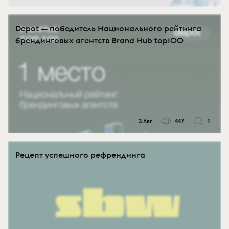
Depot — победитель Национального рейтинга
брендинговых агентств Brand Hub top100
3 Авг
447
1
Рецепт успешного рефрендинга