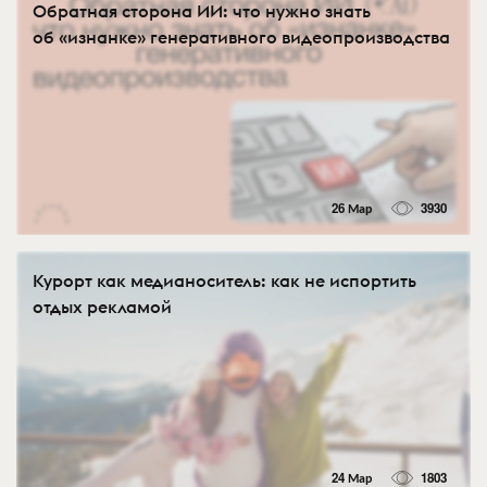
Обратная сторона ИИ: что нужно знать
об «изнанке» генеративного видеопроизводства
26 Мар
3930
Курорт как медианоситель: как не испортить
отдых рекламой
24 Мар
1803