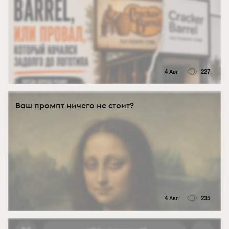
4 Авг
227
Ваш промпт ничего не стоит?
4 Авг
235