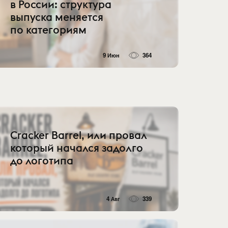
в России: структура
выпуска меняется
по категориям
9 Июн
364
Cracker Barrel, или провал
который начался задолго
до логотипа
4 Авг
339