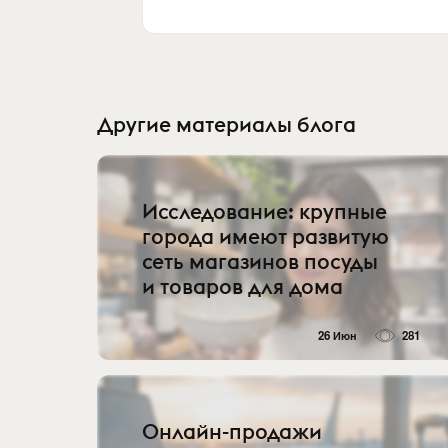
Другие материалы блога
Исследование: крупные
города имеют развитую
сеть магазинов посуды
и товаров для дома
26 Июн
281
Онлайн-продажи