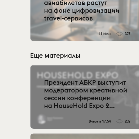
авиабилетов растут
на фоне цифровизации
travel-сервисов
11 Июн
327
Еще материалы
Президент АБКР выступит
модератором креативной
сессии конференции
на HouseHold Expo 2...
Вчера в 17:54
202