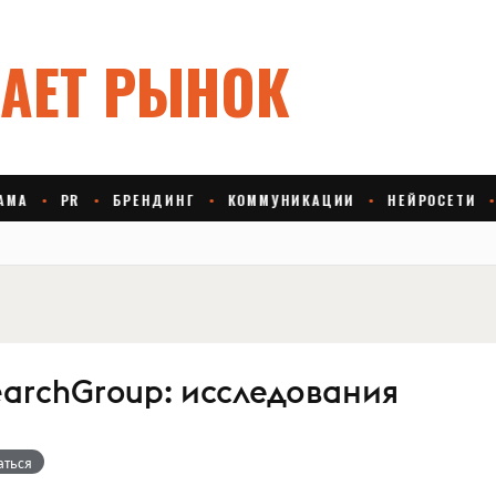
earchGroup: исследования
аться