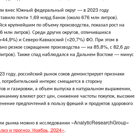
ли внес Южный федеральный округ — в 2023 году
тавило почти 1,69 млрд банок (около 676 млн литров).
ся крупнейшим по объему производства, показал рост на
 млн литров). Среди других округов, отличившихся
44,9%) и Северо-Кавказский (+20,7%) ФО. При этом в
но резкое сокращение производства — на 85,8%, с 82,6 до
 литров). Также спад наблюдался на Дальнем Востоке — минус
023 году, российский рынок соков демонстрирует признаки
 потребительский интерес смещается в сторону
ов и газировки, а объем выпуска в натуральном выражении,
динамику влияют рост цен, снижение частоты покупок, высокие
менение предпочтений в пользу фрешей и продуктов здорового
ии рынка можно в исследовании «AnalyticResearchGroup»
лиз и прогноз. Ноябрь, 2024»
.