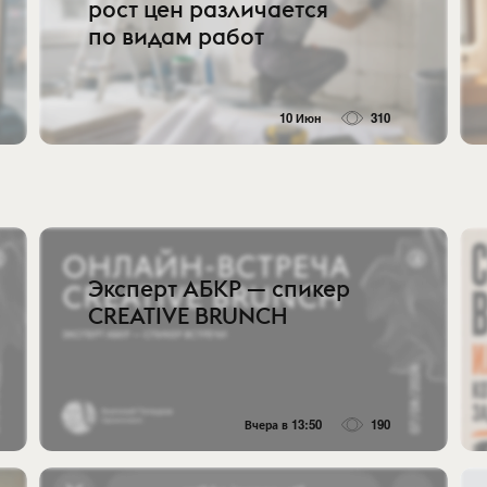
рост цен различается
по видам работ
10 Июн
310
Эксперт АБКР — спикер
CREATIVE BRUNCH
Вчера в 13:50
190