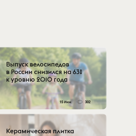
Выпуск велосипедов
в России снизился на 63%
к уровню 2010 года
15 Июн
302
Керамическая плитка