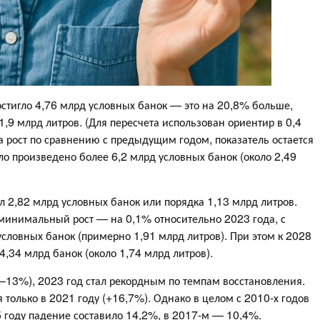
остигло 4,76 млрд условных банок — это на 20,8% больше,
1,9 млрд литров. (Для пересчета использован ориентир в 0,4
а рост по сравнению с предыдущим годом, показатель остается
ло произведено более 6,2 млрд условных банок (около 2,49
л 2,82 млрд условных банок или порядка 1,13 млрд литров.
 минимальный рост — на 0,1% относительно 2023 года, с
словных банок (примерно 1,91 млрд литров). При этом к 2028
,34 млрд банок (около 1,74 млрд литров).
(–13%), 2023 год стал рекордным по темпам восстановления.
 только в 2021 году (+16,7%). Однако в целом с 2010-х годов
году падение составило 14,2%, в 2017-м — 10,4%.