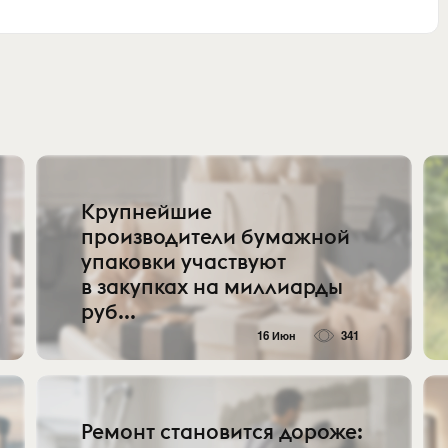
Крупнейшие
производители бумажной
упаковки участвуют
в закупках на миллиарды
руб...
16 Июн
341
Ремонт становится дороже: