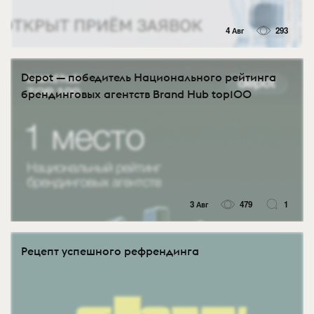
4 Авг
293
Depot — победитель Национального рейтинга
брендинговых агентств Brand Hub top100
3 Авг
479
1
Рецепт успешного рефрендинга