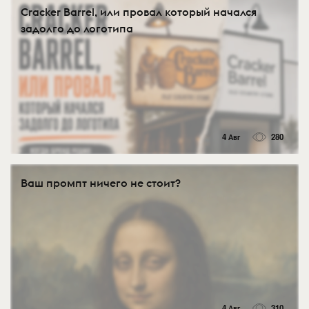
Cracker Barrel, или провал который начался
задолго до логотипа
4 Авг
280
Ваш промпт ничего не стоит?
4 Авг
310