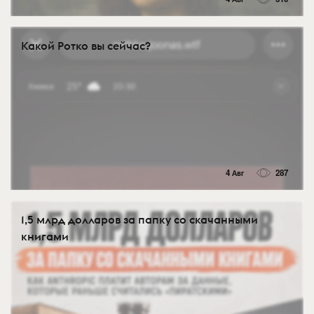
Какой Ротко вы сейчас?
4 Авг
287
1,5 млрд долларов за папку со скачанными
книгами