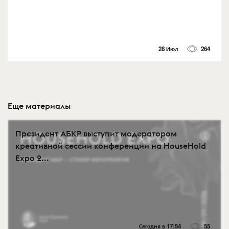
28 Июл
264
Еще материалы
Президент АБКР выступит модератором
креативной сессии конференции на HouseHold
Expo 2...
Сегодня в 17:54
55