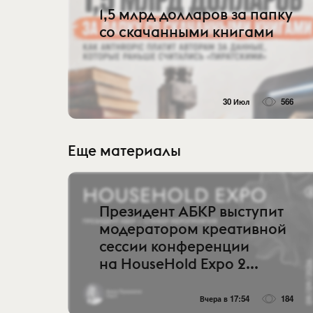
1,5 млрд долларов за папку
со скачанными книгами
30 Июл
566
Еще материалы
Президент АБКР выступит
модератором креативной
сессии конференции
на HouseHold Expo 2...
Вчера в 17:54
184