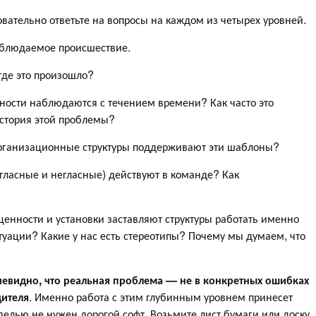
вательно ответьте на вопросы на каждом из четырех уровней.
наблюдаемое происшествие.
где это произошло?
ности наблюдаются с течением времени? Как часто это
история этой проблемы?
 организационные структуры поддерживают эти шаблоны?
(гласные и негласные) действуют в команде? Как
ценности и установки заставляют структуры работать именно
итуации? Какие у нас есть стереотипы? Почему мы думаем, что
евидно, что реальная проблема — не в конкретных ошибках
дителя
. Именно работа с этим глубинным уровнем принесет
елью не нужен дорогой софт. Возьмите лист бумаги или доску