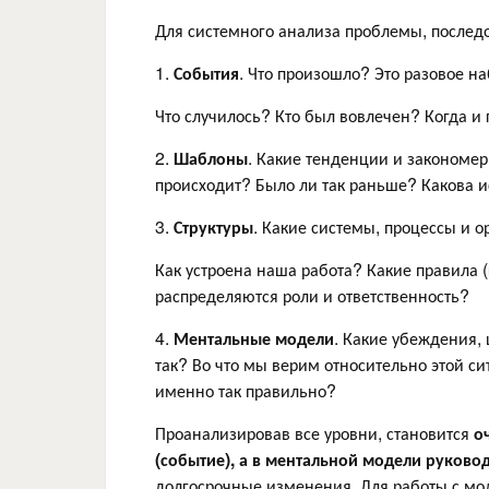
Для системного анализа проблемы, последо
1.
События
. Что произошло? Это разовое 
Что случилось? Кто был вовлечен? Когда и 
2.
Шаблоны
. Какие тенденции и закономер
происходит? Было ли так раньше? Какова 
3.
Структуры
. Какие системы, процессы и
Как устроена наша работа? Какие правила 
распределяются роли и ответственность?
4.
Ментальные модели
. Какие убеждения, 
так? Во что мы верим относительно этой с
именно так правильно?
Проанализировав все уровни, становится
оч
(событие), а в ментальной модели руково
долгосрочные изменения. Для работы с мод