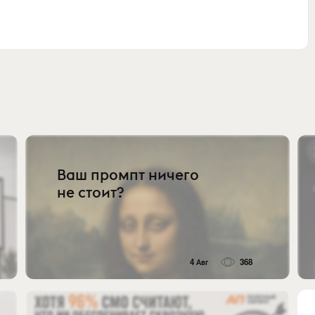
Ваш промпт ничего
не стоит?
4 Авг
368