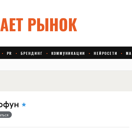
рфун
аться