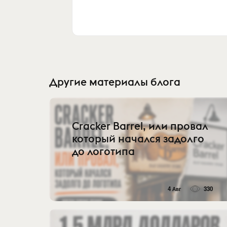
Другие материалы блога
Cracker Barrel, или провал
который начался задолго
до логотипа
4 Авг
330