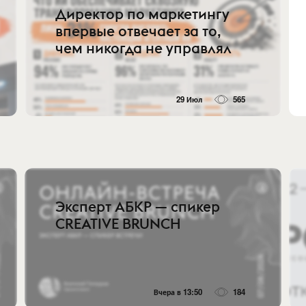
Директор по маркетингу
впервые отвечает за то,
чем никогда не управлял
29 Июл
565
Эксперт АБКР — спикер
CREATIVE BRUNCH
Вчера в 13:50
184