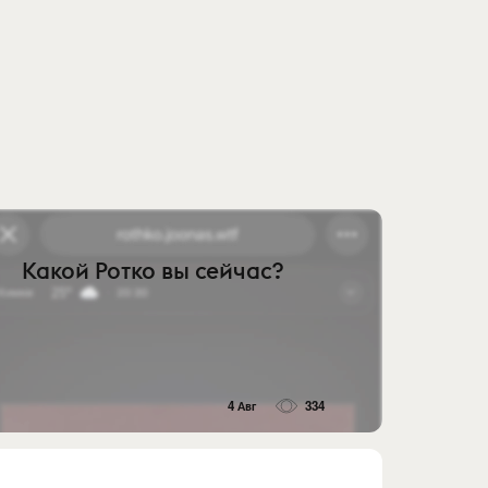
Какой Ротко вы сейчас?
4 Авг
334