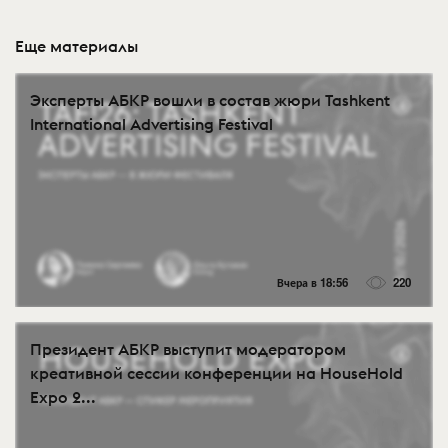
Еще материалы
Эксперты АБКР вошли в состав жюри Tashkent
International Advertising Festival
Вчера в 18:56
220
Президент АБКР выступит модератором
креативной сессии конференции на HouseHold
Expo 2...