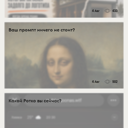
4 Авг
433
Ваш промпт ничего не стоит?
4 Авг
502
Какой Ротко вы сейчас?