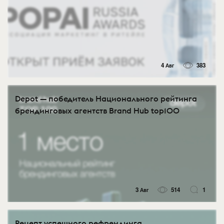
4 Авг
383
Depot — победитель Национального рейтинга
брендинговых агентств Brand Hub top100
3 Авг
514
1
Рецепт успешного рефрендинга