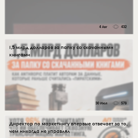
4 Авг
432
1,5 млрд долларов за папку со скачанными
книгами
30 Июл
578
Директор по маркетингу впервые отвечает за то,
чем никогда не управлял