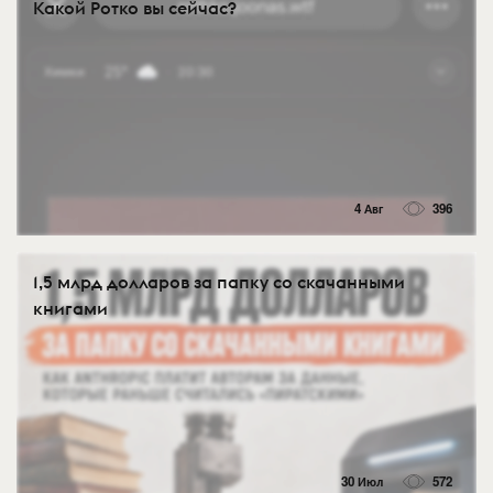
Какой Ротко вы сейчас?
4 Авг
396
1,5 млрд долларов за папку со скачанными
книгами
30 Июл
572