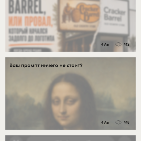
4 Авг
412
Ваш промпт ничего не стоит?
4 Авг
448