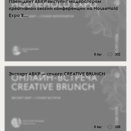
Президент АБКР выступит модератором
креативной сессии конференции на HouseHold
Expo 2...
6 Авг
302
Эксперт АБКР — спикер CREATIVE BRUNCH
6 Авг
288