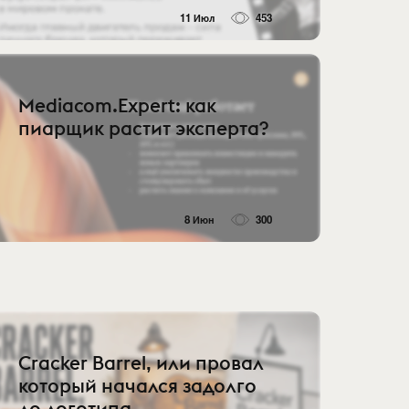
11 Июл
453
Mediacom.Expert: как
пиарщик растит эксперта?
8 Июн
300
Cracker Barrel, или провал
который начался задолго
до логотипа