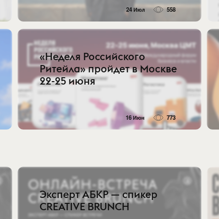
24 Июл
558
«Неделя Российского
Ритейла» пройдет в Москве
22-25 июня
16 Июн
773
Эксперт АБКР — спикер
CREATIVE BRUNCH