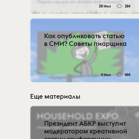
29 Июл
284
Как опубликовать статью
в СМИ? Советы пиарщика
4 Июл
684
Еще материалы
Президент АБКР выступит
модератором креативной
сессии конференции