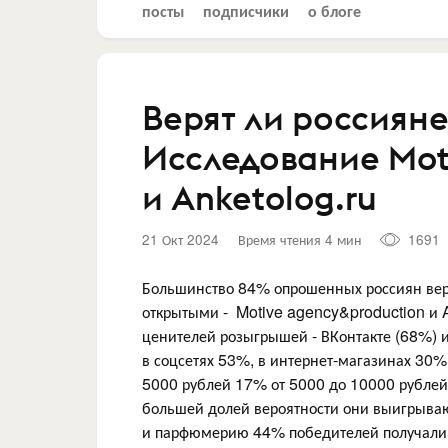
посты
подписчики
о блоге
Верят ли россиян
Исследование Mot
и Anketolog.ru
21 Окт 2024
Время чтения 4 мин
1691
Большинство 84% опрошенных россиян веря
открытыми - Motive agency&production и A
ценителей розыгрышей - ВКонтакте (68%) 
в соцсетях 53%, в интернет-магазинах 30%,
5000 рублей 17% от 5000 до 10000 рублей 
большей долей вероятности они выигрывают
и парфюмерию 44% победителей получали п