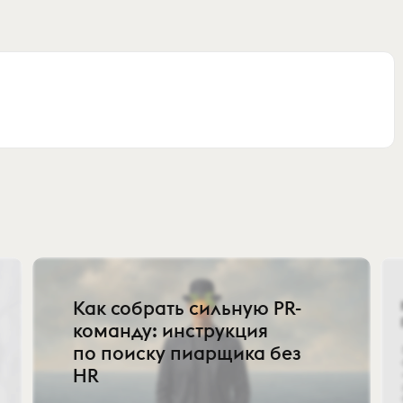
Как собрать сильную PR-
команду: инструкция
по поиску пиарщика без
HR