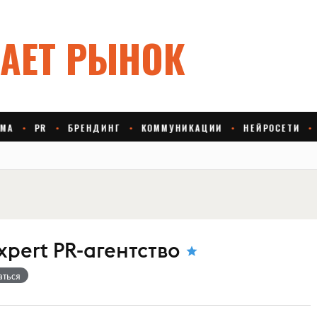
pert PR-агентство
аться