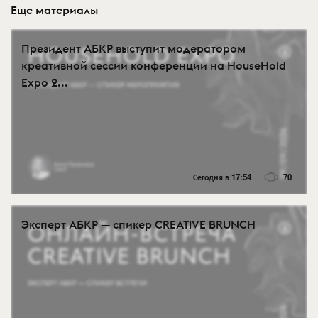
Еще материалы
Президент АБКР выступит модератором
креативной сессии конференции на HouseHold
Expo 2...
Сегодня в 17:54
70
Эксперт АБКР — спикер CREATIVE BRUNCH