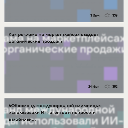
3 Июл
339
Как реклама на маркетплейсах съедает
органические продажи
24 Июн
362
60% команд международной олимпиады
использовали ИИ-агентов и нейросети
в мобильн...