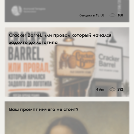
Сегодня в 13:50
100
Cracker Barrel, или провал который начался
задолго до логотипа
4 Авг
292
Ваш промпт ничего не стоит?