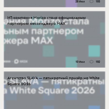
28 Июл
193
ИТ-компания Morizo стала официальным
партнером мессенджера MAX
10 Июл
192
Агентство SLAVA — пятикратный призёр на White
Square 2026