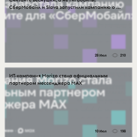
СберМобайл и Slava запустили кампанию о ...
28 Июл
210
ИТ-компания Morizo стала официальным
партнером мессенджера MAX
10 Июл
198