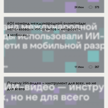
24 Июн
373
60% команд международной олимпиады
использовали ИИ-агентов и нейросети
в мобильн...
11 Июн
267
Почему ИИ-видео – инструмент для всех, но не
для всего