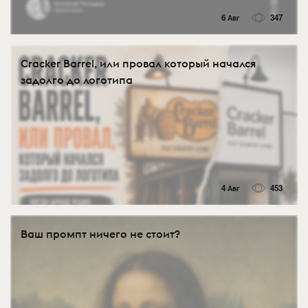
6 Авг
347
Cracker Barrel, или провал который начался
задолго до логотипа
4 Авг
453
Ваш промпт ничего не стоит?