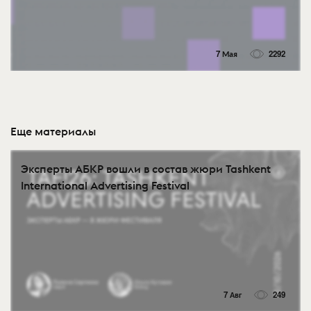
7 Мая
2292
Еще материалы
Эксперты АБКР вошли в состав жюри Tashkent
International Advertising Festival
7 Авг
249