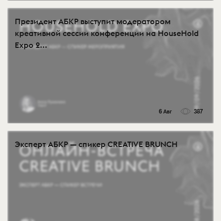
Президент АБКР выступит модератором
креативной сессии конференции на HouseHold
Expo 2...
6 Авг
387
Эксперт АБКР — спикер CREATIVE BRUNCH