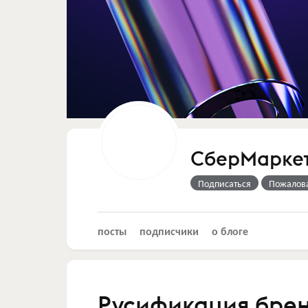
СберМарке
Подписаться
Пожалов
посты
подписчики
о блоге
Русификация брен