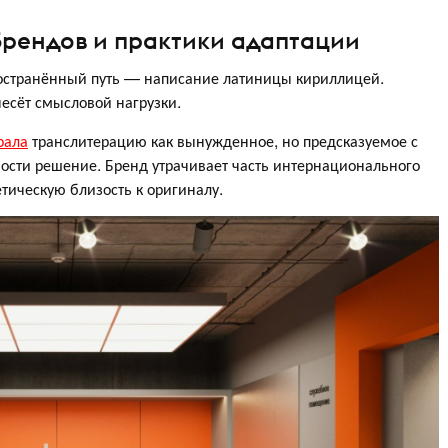
брендов и практики адаптации
остранённый путь — написание латиницы кириллицей.
несёт смысловой нагрузки.
рала
транслитерацию как вынужденное, но предсказуемое с
ности решение. Бренд утрачивает часть интернационального
етическую близость к оригиналу.