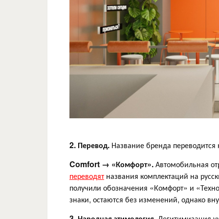
2. Перевод.
Название бренда переводится н
Comfort → «Комфорт».
Автомобильная от
переводят
названия комплектаций на русски
получили обозначения «Комфорт» и «Техно
знаки, остаются без изменений, однако вн
3. Народная этимология.
Легитимизация уж