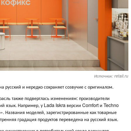
Источник: retail.ru
а русский и нередко сохраняет созвучие с оригиналом.
расль также подверглась изменениям: производители
й язык. Например, у Lada Iskra версии Comfort и Techno
». Названия моделей, зарегистрированные как товарные
утренняя градация продуктов переведена на русский язык.
е существующих в потребительской среде вариантов