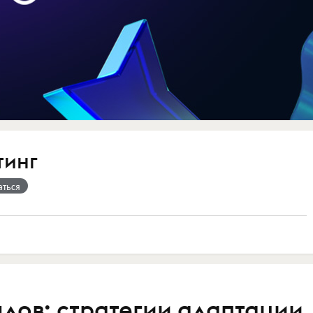
тинг
аться
дов: стратегии адаптации