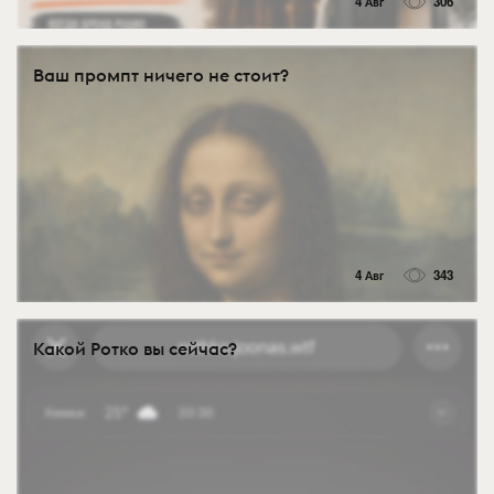
4 Авг
306
Ваш промпт ничего не стоит?
4 Авг
343
Какой Ротко вы сейчас?