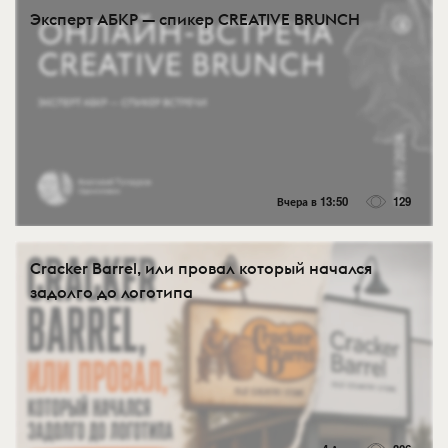
Эксперт АБКР — спикер CREATIVE BRUNCH
Вчера в 13:50
129
Cracker Barrel, или провал который начался
задолго до логотипа