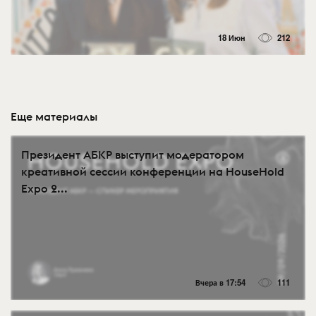
18 Июн
212
Еще материалы
Президент АБКР выступит модератором
креативной сессии конференции на HouseHold
Expo 2...
Вчера в 17:54
111