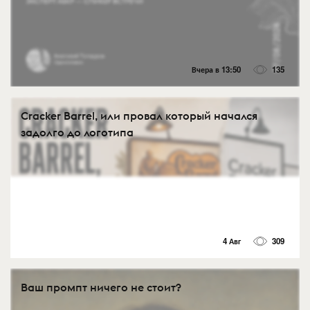
Вчера в 13:50
135
Cracker Barrel, или провал который начался
задолго до логотипа
4 Авг
309
Ваш промпт ничего не стоит?