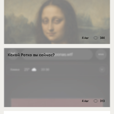
4 Авг
344
Какой Ротко вы сейчас?
4 Авг
313