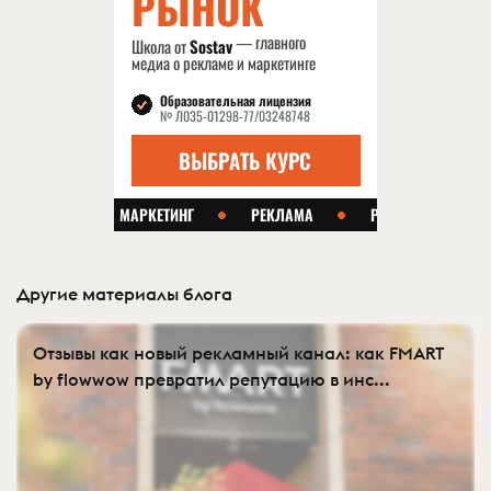
Другие материалы блога
Отзывы как новый рекламный канал: как FMART
by flowwow превратил репутацию в инс...