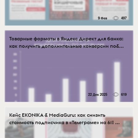
9 Фев
497
Товарные форматы в Яндекс Директ для банка:
как получить дополнительные конверсии по&...
22 Дек 2025
619
Кейс EKONIKA & MediaGuru: как снизить
стоимость подписчика в «Телеграме» на 61% ...