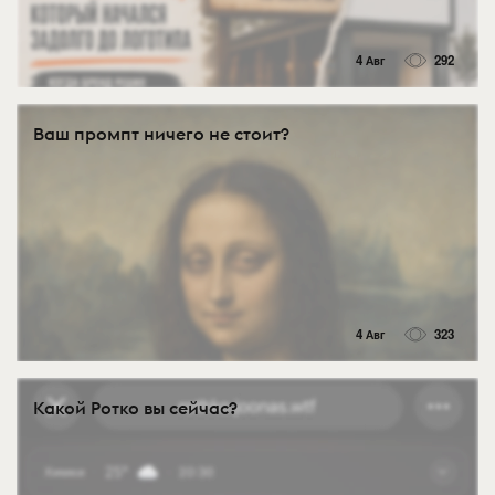
4 Авг
292
Ваш промпт ничего не стоит?
4 Авг
323
Какой Ротко вы сейчас?