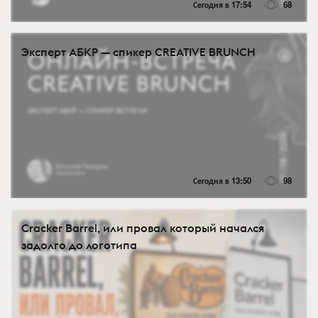
Сегодня в 17:54
68
Эксперт АБКР — спикер CREATIVE BRUNCH
Сегодня в 13:50
98
Cracker Barrel, или провал который начался
задолго до логотипа