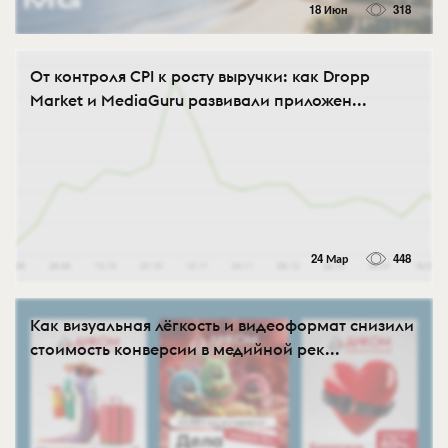
18 Июн
318
От контроля CPI к росту выручки: как Dropp
Market и MediaGuru развивали приложен...
24 Мар
448
Как визуальная лёгкость и видеоформат снизили
стоимость конверсии в медийной рек...