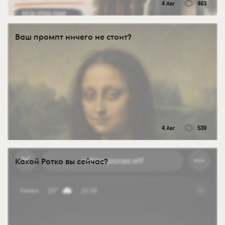
4 Авг
463
Ваш промпт ничего не стоит?
4 Авг
539
Какой Ротко вы сейчас?