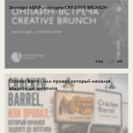
Эксперт АБКР — спикер CREATIVE BRUNCH
6 Авг
359
Cracker Barrel, или провал который начался
задолго до логотипа