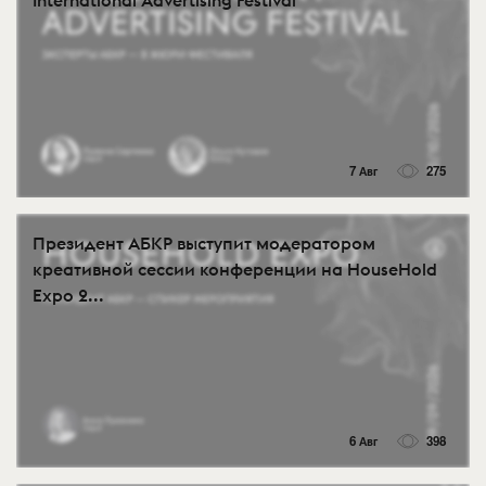
International Advertising Festival
7 Авг
275
Президент АБКР выступит модератором
креативной сессии конференции на HouseHold
Expo 2...
6 Авг
398