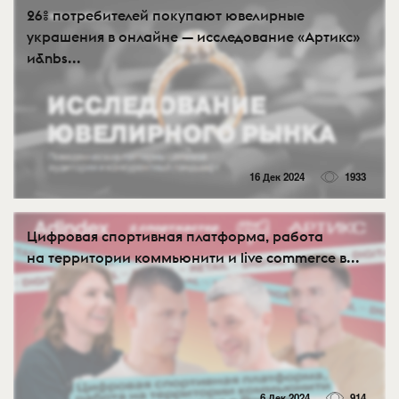
26% потребителей покупают ювелирные
украшения в онлайне — исследование «Артикс»
и&nbs...
16 Дек 2024
1933
Цифровая спортивная платформа, работа
на территории коммьюнити и live commerce в...
6 Дек 2024
914