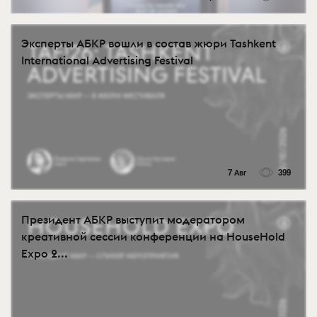
Эксперты АБКР вошли в состав жюри Tashkent
International Advertising Festival
7 Авг
399
Президент АБКР выступит модератором
креативной сессии конференции на HouseHold
Expo 2...