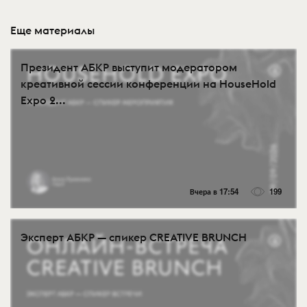
Еще материалы
Президент АБКР выступит модератором
креативной сессии конференции на HouseHold
Expo 2...
Вчера в 17:54
199
Эксперт АБКР — спикер CREATIVE BRUNCH