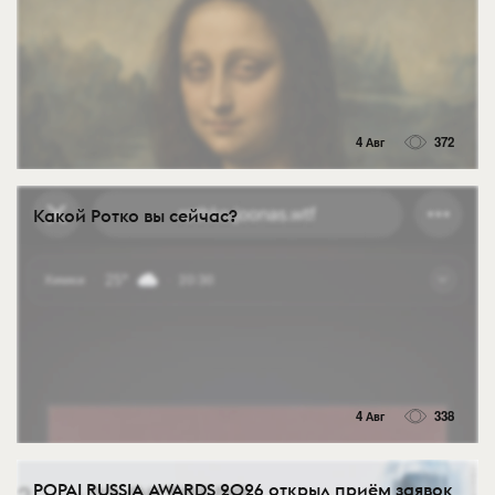
4 Авг
372
Какой Ротко вы сейчас?
4 Авг
338
POPAI RUSSIA AWARDS 2026 открыл приём заявок