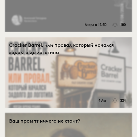
Вчера в 13:50
190
Cracker Barrel, или провал который начался
задолго до логотипа
4 Авг
334
Ваш промпт ничего не стоит?