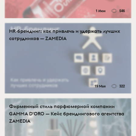
1 Июн
546
HR‑брендинг: как привлечь и удержать лучших
сотрудников — ZAMEDIA
19 Мая
322
Фирменный стиль парфюмерной компании
GAMMA D'ORO — Кейс брендингового агентства
ZAMEDIA