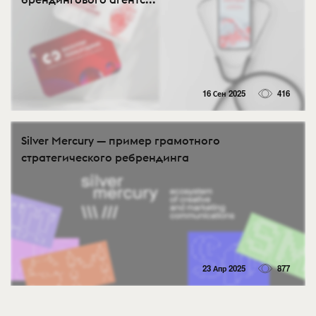
16 Сен 2025
416
Silver Mercury — пример грамотного
стратегического ребрендинга
23 Апр 2025
877