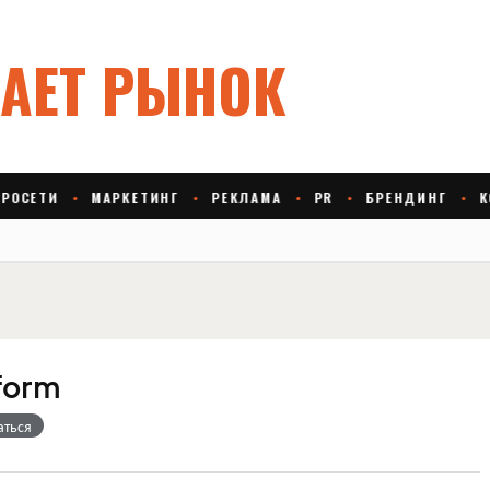
tform
аться