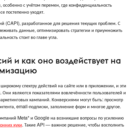
м, особенно с учётом перемен, где конфиденциальность
все постепенно уходят.
сий (CAPI), разработанное для решения текущих проблем. С
слеживать данные, оптимизировать стратегии и приумножить
льность стоит во главе угла.
сий и как оно воздействует на
имизацию
 широкому спектру действий на сайте или в приложении, и эти
к. Они являются показателями вовлечённости пользователей и
е маркетинговых кампаний. Конверсиями могут быть: просмотр
онтента, email-подписки, заполнение форм и многое другое.
омпаний Meta* и Google на возникшие вопросы по усилению
онних куки
. Такие API — важное решение, чтобы восполнить