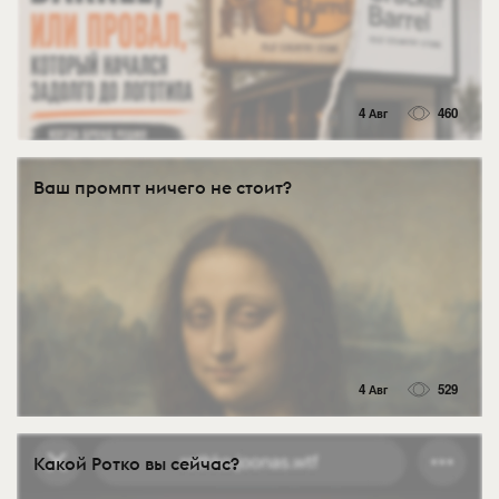
4 Авг
460
Ваш промпт ничего не стоит?
4 Авг
529
Какой Ротко вы сейчас?