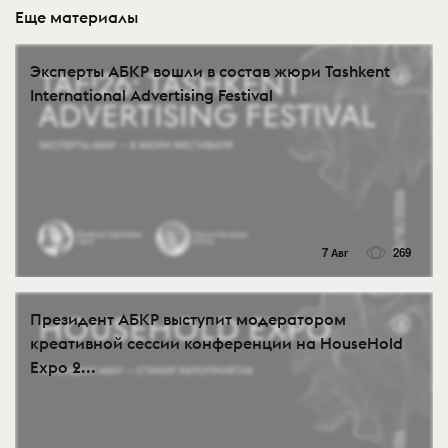
Еще материалы
Эксперты АБКР вошли в состав жюри Tashkent
International Advertising Festival
7 Авг
269
Президент АБКР выступит модератором
креативной сессии конференции на HouseHold
Expo 2...