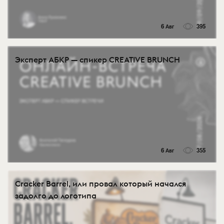
6 Авг
395
Эксперт АБКР — спикер CREATIVE BRUNCH
6 Авг
355
Cracker Barrel, или провал который начался
задолго до логотипа