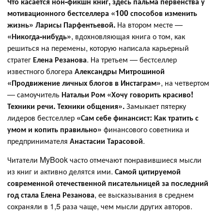
Что касается нон-фикшн книг, здесь пальма первенства у
мотивационного бестселлера «100 способов изменить
жизнь» Ларисы Парфентьевой.
На втором месте —
«Никогда-нибудь»
, вдохновляющая книга о том, как
решиться на перемены, которую написала карьерный
стратег
Елена Резанова
. На третьем — бестселлер
известного блогера
Александры Митрошиной
«Продвижение личных блогов в Инстаграм»
, на четвертом
— самоучитель
Натальи Ром «Хочу говорить красиво!
Техники речи. Техники общения».
Замыкает пятерку
лидеров бестселлер
«Сам себе финансист: Как тратить с
умом и копить правильно»
финансового советника и
предпринимателя
Анастасии Тарасовой
.
Читатели MyBook часто отмечают понравившиеся мысли
из книг и активно делятся ими.
Самой цитируемой
современной отечественной писательницей за последний
год стала Елена Резанова
, ее высказывания в среднем
сохраняли в 1,5 раза чаще, чем мысли других авторов.