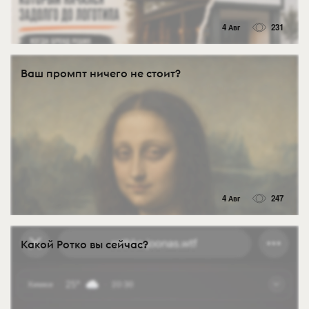
4 Авг
231
Ваш промпт ничего не стоит?
4 Авг
247
Какой Ротко вы сейчас?