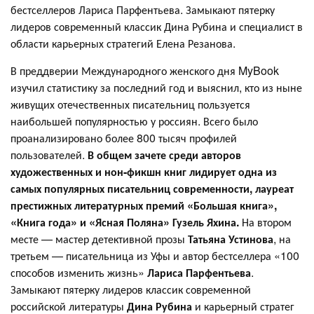
бестселлеров Лариса Парфентьева. Замыкают пятерку
лидеров современный классик Дина Рубина и специалист в
области карьерных стратегий Елена Резанова.
В преддверии Международного женского дня MyBook
изучил статистику за последний год и выяснил, кто из ныне
живущих отечественных писательниц пользуется
наибольшей популярностью у россиян. Всего было
проанализировано более 800 тысяч профилей
пользователей.
В общем зачете среди авторов
художественных и нон-фикшн книг лидирует одна из
самых популярных писательниц современности, лауреат
престижных литературных премий «Большая книга»,
«Книга года» и «Ясная Поляна» Гузель Яхина.
На втором
месте — мастер детективной прозы
Татьяна Устинова
, на
третьем — писательница из Уфы и автор бестселлера «100
способов изменить жизнь»
Лариса Парфентьева
.
Замыкают пятерку лидеров классик современной
российской литературы
Дина Рубина
и карьерный стратег