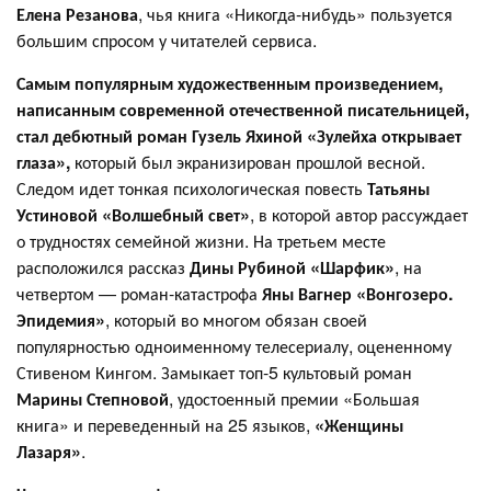
Елена Резанова
, чья книга «Никогда-нибудь» пользуется
большим спросом у читателей сервиса.
Самым популярным художественным произведением,
написанным современной отечественной писательницей,
стал дебютный роман Гузель Яхиной «Зулейха открывает
глаза»,
который был экранизирован прошлой весной.
Следом идет тонкая психологическая повесть
Татьяны
Устиновой «Волшебный свет»
, в которой автор рассуждает
о трудностях семейной жизни. На третьем месте
расположился рассказ
Дины Рубиной «Шарфик»
, на
четвертом — роман-катастрофа
Яны Вагнер «Вонгозеро.
Эпидемия»
, который во многом обязан своей
популярностью одноименному телесериалу, оцененному
Стивеном Кингом. Замыкает топ-5 культовый роман
Марины Степновой
, удостоенный премии «Большая
книга» и переведенный на 25 языков,
«Женщины
Лазаря»
.