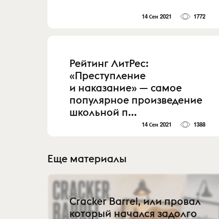
14 Сен 2021
1772
Рейтинг ЛитРес:
«Преступление
и наказание» — самое
популярное произведение
школьной п...
14 Сен 2021
1388
Еще материалы
Cracker Barrel, или провал
который начался задолго