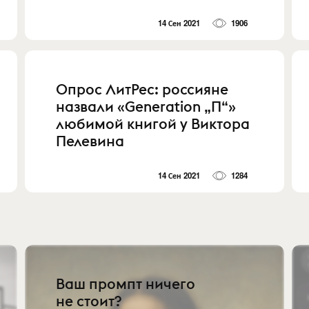
14 Сен 2021
1906
Опрос ЛитРес: россияне
назвали «Generation „П“»
любимой книгой у Виктора
Пелевина
14 Сен 2021
1284
Ваш промпт ничего
не стоит?