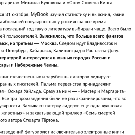
аргарита» Михаила Булгакова и «Оно» Стивена Кинга.
ся 31 октября, MyBook изучил статистику и выяснил, какие
аибольшей популярностью у россиян за все время
за последний год такую литературу выбирали чаще. Всего было
ей пользователей.
Выяснилось, что больше всего фанатов
омск, на третьем — Москва.
Следом идут Владивосток и
нкт-Петербург, Хабаровск, Калининград и Ростов-на-Дону.
тературой интересуются в южных городах России и
ксары и Набережные Челны.
окниг отечественных и зарубежных авторов лидируют
ранных писателей. Пальма первенства принадлежит
ея» Оскара Уайльда. Сразу за ним — «Мастер и Маргарита»
 Все три произведения были не раз экранизированы, что во
улярности. Замыкают пятерку лидеров еще одна культовая
 животных» и захватывающий триллер «Семь смертей
го автора Стюарта Тёртона.
оизведений фигурируют исключительно электронные книги