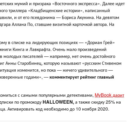
петских мумий и призрака «Восточного экспресса». Далее идет
вного триллера «Кладбищенские истории», написанный
швили, и от его псевдонима — Бориса Акунина. На девятом
дгара Аллана По, ставшие визитной карточкой автора. На
оэтому в списке на лидирующих позициях — «Дориан Грей»
 книги Кинга и Лавкрафта. Очень мало произведений
ов молодых писателей — например, нет очень достойного
иг Анны Старобинец, которую называют «русским Стивеном
ситуация изменится, но пока — ничего удивительного —
проверенные годами», —
комментирует рейтинг главный
комиться с самыми популярными детективами,
MyBook дарит
дписки по промокоду
HALLOWEEN
,
а также скидку 25% на
ца. Активировать код необходимо до 10 ноября 2020.