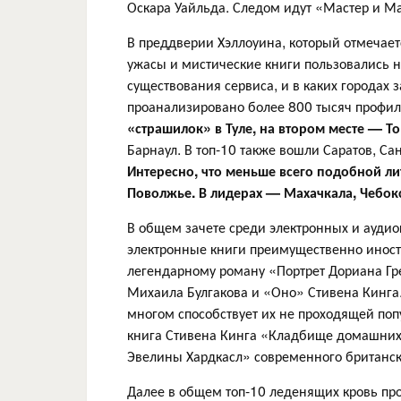
Оскара Уайльда. Следом идут «Мастер и М
В преддверии Хэллоуина, который отмечает
ужасы и мистические книги пользовались н
существования сервиса, и в каких городах 
проанализировано более 800 тысяч профил
«страшилок» в Туле, на втором месте — Т
Барнаул. В топ-10 также вошли Саратов, Са
Интересно, что меньше всего подобной ли
Поволжье. В лидерах — Махачкала, Чебо
В общем зачете среди электронных и ауди
электронные книги преимущественно иност
легендарному роману «Портрет Дориана Гр
Михаила Булгакова и «Оно» Стивена Кинга.
многом способствует их не проходящей поп
книга Стивена Кинга «Кладбище домашних
Эвелины Хардкасл» современного британско
Далее в общем топ-10 леденящих кровь пр