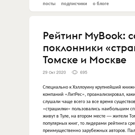
посты
подписчики
о блоге
Рейтинг MyBook: 
поклонники «страш
Томске и Москве
29 Окт 2020
695
Специально к Хэллоуину крупнейший книж
компаний «ЛитРес», проанализировал, как
слушали чаще всего за все время существов
«страшилки» пользовались наибольшим спр
живут в Туле, на втором месте — жители То
популярных книг, то лидерами рейтинга ср
преимущественно зарубежных авторов. Паль