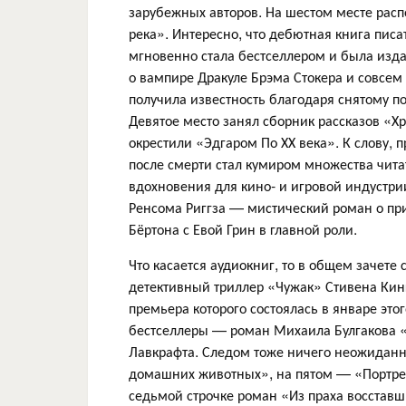
зарубежных авторов. На шестом месте рас
река». Интересно, что дебютная книга пис
мгновенно стала бестселлером и была изда
о вампире Дракуле Брэма Стокера и совсем 
получила известность благодаря снятому 
Девятое место занял сборник рассказов «Х
окрестили «Эдгаром По ХХ века». К слову, 
после смерти стал кумиром множества чит
вдохновения для кино- и игровой индустри
Ренсома Риггза — мистический роман о пр
Бёртона с Евой Грин в главной роли.
Что касается аудиокниг, то в общем зачете
детективный триллер «Чужак» Стивена Кин
премьера которого состоялась в январе это
бестселлеры — роман Михаила Булгакова «
Лавкрафта. Следом тоже ничего неожиданн
домашних животных», на пятом — «Портрет
седьмой строчке роман «Из праха восставш