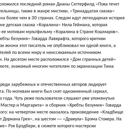
положился последний роман Дианы Сеттерфилд «Пока течет
ательницы, также в жанре мистики, «Тринадцатая сказка»
на более чем в 30 странах. Следом идут легендарная история
не детская сказка «Коралина» Нила Геймана, которая
по ее мотивам мультфильму «Коралина в Стране Кошмаров».
ребты безумия» Говарда Лавкрафта, которого критики
при жизни этот писатель не опубликовал ни одной книги, а
ателей по всеми миру и неиссякаемым источником
и. На десятом месте расположился «Дом странных детей»
июте, знакомый многим читателям по экранизации Тима
 среди зарубежных и отечественных авторов лидирует
га. По мотивам книги был снят одноименный сериал,
го года. Чуть реже пользователи слушают уже упомянутые
Мастер и Маргарита» и сборник «Хребты безумия» Говарда
ого: на четвертом месте оказалось произведение «Кладбище
 Дориана Грея», на шестом — «Дракула» Брэма Стокера. На
ие» Рэя Брэдбери, в сюжете которого мастерски