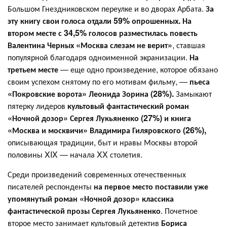
Большом Гнездниковском переулке и во дворах Арбата.
За
эту книгу свои голоса отдали 59% опрошенных.
На
втором месте с 34,5% голосов разместилась повесть
Валентина Черных «Москва слезам не верит»
, ставшая
популярной благодаря одноименной экранизации.
На
третьем месте
— еще одно произведение, которое обязано
своим успехом снятому по его мотивам фильму, —
пьеса
«Покровские ворота» Леонида Зорина (28%).
Замыкают
пятерку лидеров
культовый фантастический роман
«Ночной дозор» Сергея Лукьяненко (27%) и книга
«Москва и москвичи» Владимира Гиляровского (26%),
описывающая традиции, быт и нравы Москвы второй
половины XIX — начала XX столетия.
Среди произведений современных отечественных
писателей респонденты
на первое место поставили уже
упомянутый роман «Ночной дозор» классика
фантастической прозы Сергея Лукьяненко
. Почетное
второе место занимает культовый детектив
Бориса