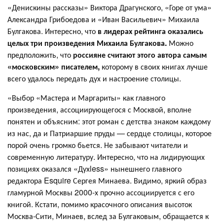
«Денискины рассказы» Виктора Драгунского, «Горе от ума»
Александра Грибоедова и «Иван Васильевич» Михаила
Булгакова. Интересно, что
в лидерах рейтинга оказались
целых три произведения Михаила Булгакова.
Можно
предположить, что
россияне считают этого автора самым
«московским» писателем,
которому в своих книгах лучше
всего удалось передать дух и настроение столицы.
«Выбор «Мастера и Маргариты» как главного
произведения, ассоциирующегося с Москвой, вполне
понятен и объясним: этот роман с детства знаком каждому
из нас, да и Патриаршие пруды — сердце столицы, которое
порой очень громко бьется. Не забывают читатели и
современную литературу. Интересно, что на лидирующих
позициях оказался «Духless» нынешнего главного
редактора Esquire Сергея Минаева. Видимо, яркий образ
гламурной Москвы 2000-х прочно ассоциируется с его
книгой. Кстати, помимо красочного описания высоток
Москва-Сити, Минаев, вслед за Булгаковым, обращается к