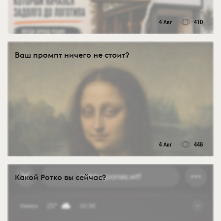
4 Авг
410
Ваш промпт ничего не стоит?
4 Авг
448
Какой Ротко вы сейчас?