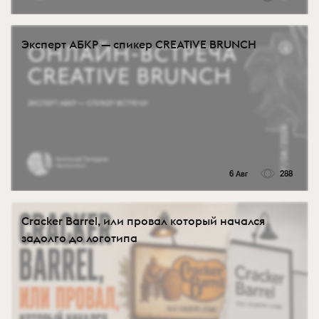
Эксперт АБКР — спикер CREATIVE BRUNCH
6 Авг
288
Cracker Barrel, или провал который начался
задолго до логотипа