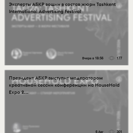
Эксперты АБКР вошли в состав жюри Tashkent
International Advertising Festival
Вчера в 18:56
177
Президент АБКР выступит модератором
креативной сессии конференции на HouseHold
Expo 2...
6 Авг
301