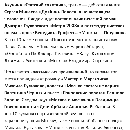
Акунина «Статский советник»,
третье — дебютная книга
Сергея Минаева «Дyxless. Повесть о ненастоящем
человеке»
. Следом идут
постапокалиптический роман
Дмитрия Глуховского «Метро 2033»
и
постмодернистская
поэма в прозе Венедикта Ерофеева «Москва — Петушки».
В топ-10 также вошли
«Похороните меня за плинтусом»
Павла Санаева, «Понаехавшая» Наринэ Абгарян,
«Generation П» Виктора Пелевина, «Казус Кукоцкого»
Людмилы Улицкой и «Москва» Владимира Сорокина.
Что касается классических произведений, то первые три
места принадлежат роману
«Мастер и Маргарита»
Михаила Булгакова, повести «Москва слезам не верит»
Валентина Черных и пьесе «Покровские ворота» Леонида
Зорина
. Следом идут «
Москва и москвичи» Владимира
Гиляровского и «Дети Арбата» Анатолия Рыбакова
. В
топ-10 культовых произведений, лучше всего
характеризующих Москву, также вошли «Собачье сердце»
Михаила Булгакова, «Московская сага» Василия Аксенова,