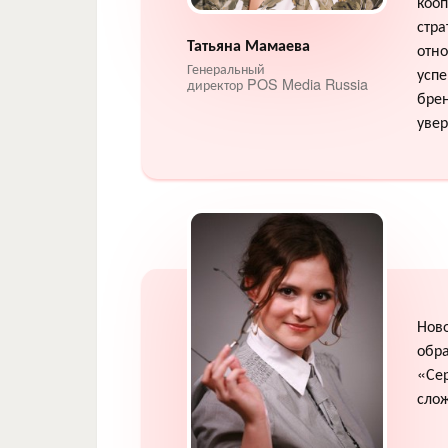
кооп
стра
Татьяна Мамаева
отно
Генеральный
усп
директор POS Media Russia
брен
увер
Ново
обр
«Сер
сло