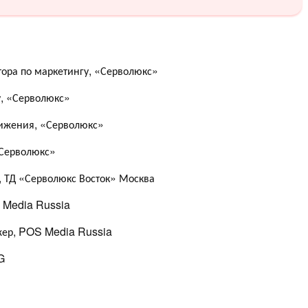
тора по маркетингу, «Серволюкс»
, «Серволюкс»
вижения, «Серволюкс»
«Серволюкс»
, ТД «Серволюкс Восток» Москва
 Media Russia
жер, POS Media Russia
G