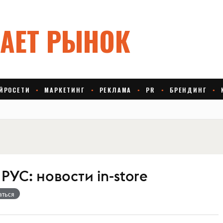
УС: новости in-store
аться